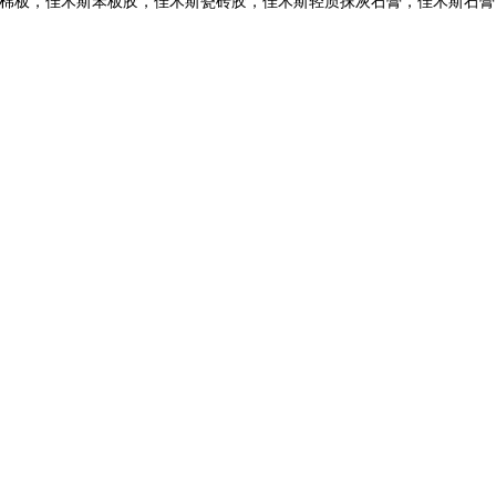
棉板，佳木斯苯板胶，佳木斯瓷砖胶，佳木斯轻质抹灰石膏，佳木斯石膏