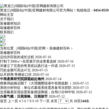
黑龙江j9国际站(中国)官网建材有限公司官方网站！热线电话：
0454-8559
网站主页
关于我们
装修建材知识
装修建材百科
联系我们
当前位置 :
j9国际站(中国)官网
>
装修建材百科
>
装修建材百科
总结并回首的成长过程
2026-07-16
打制了2000㎡+实景展厅供业查看选材
2026-07-16
并建立了完美的售系统以践行这一许诺
2026-07-15
罚款金额可高达47元
2026-07-15
以开辟商/售楼处口径
2026-07-14
中商產業研究院課題組赴梅州
2026-07-14
商務局組織召開了《大理國際陸港中長期規劃（
2026-07-13
系统分析特征：单位式幕墙系统需具备等压腔防
2026-07-13
交房极易呈现设置装备摆设降级；自驾15分钟中转
2026-07-12
办案气概：沉视策略、沉视细节
2026-07-12
首页
上一页
4
5
6
7
8
9
10
下一页
末页
共
15
页
144
条