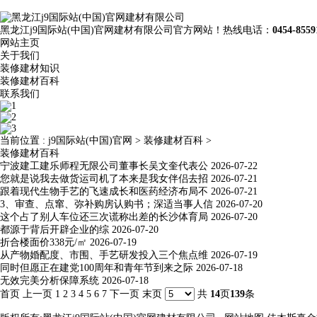
黑龙江j9国际站(中国)官网建材有限公司官方网站！热线电话：
0454-8559
网站主页
关于我们
装修建材知识
装修建材百科
联系我们
当前位置 :
j9国际站(中国)官网
>
装修建材百科
>
装修建材百科
宁波建工建乐师程无限公司董事长吴文奎代表公
2026-07-22
您就是说我去做货运司机了本来是我女伴侣去招
2026-07-21
跟着现代生物手艺的飞速成长和医药经济布局不
2026-07-21
3、审查、点窜、弥补购房认购书；深适当事人信
2026-07-20
这个占了别人车位还三次谎称出差的长沙体育局
2026-07-20
都源于背后开辟企业的综
2026-07-20
折合楼面价338元/㎡
2026-07-19
从产物婚配度、市围、手艺研发投入三个焦点维
2026-07-19
同时但愿正在建党100周年和青年节到来之际
2026-07-18
无效完美分析保障系统
2026-07-18
首页
上一页
1
2
3
4
5
6
7
下一页
末页
共
14
页
139
条