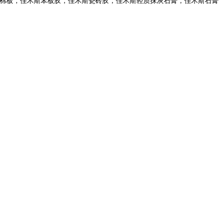
棉板，佳木斯苯板胶，佳木斯瓷砖胶，佳木斯轻质抹灰石膏，佳木斯石膏