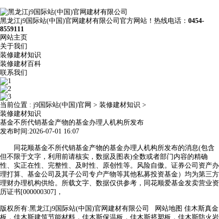
黑龙江j9国际站(中国)官网建材有限公司官方网站！热线电话：
0454-
8559111
网站主页
关于我们
装修建材知识
装修建材百科
联系我们
当前位置 :
j9国际站(中国)官网
>
装修建材知识
>
装修建材知识
基金不所代销基金产物的基金办理人机构所发布
发布时间:2026-07-01 16:07
同花顺基金不所代销基金产物的基金办理人机构所发布的消息(包含
但不限于文字，利用前请核实，数据及图表)全数或者部门内容的精确
性、实正在性、完整性、及时性、原创性等。风险自傲。证券公司资产办
理打算、基金公司及其子公司专户产物等其他私募投资基金）均为第三方
理财办理机构供给。所载文字、数据仅供参考，同花顺爱基金发卖营业资
历证书[000000307]，
版权所有:黑龙江j9国际站(中国)官网建材有限公司
网站地图
佳木斯真金
板，佳木斯建筑节能材料，佳木斯保温板，佳木斯挤塑板，佳木斯防火岩