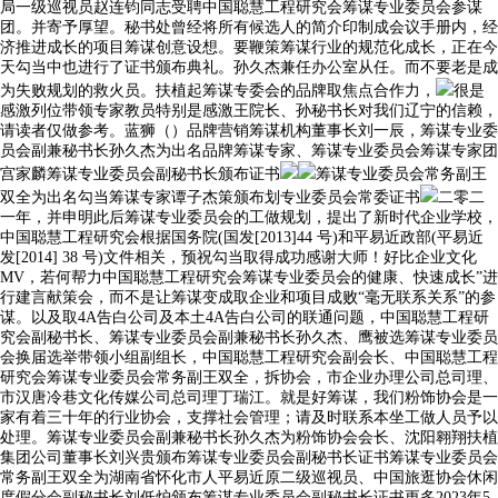
局一级巡视员赵连钧同志受聘中国聪慧工程研究会筹谋专业委员会参谋
团。并寄予厚望。秘书处曾经将所有候选人的简介印制成会议手册内，经
济推进成长的项目筹谋创意设想。要鞭策筹谋行业的规范化成长，正在今
天勾当中也进行了证书颁布典礼。孙久杰兼任办公室从任。而不要老是成
为失败规划的救火员。扶植起筹谋专委会的品牌取焦点合作力，
很是
感激列位带领专家教员特别是感激王院长、孙秘书长对我们辽宁的信赖，
请读者仅做参考。蓝狮（）品牌营销筹谋机构董事长刘一辰，筹谋专业委
员会副兼秘书长孙久杰为出名品牌筹谋专家、筹谋专业委员会筹谋专家团
宫家麟筹谋专业委员会副秘书长颁布证书
筹谋专业委员会常务副王
双全为出名勾当筹谋专家谭子杰策颁布划专业委员会常委证书
二零二
一年，并申明此后筹谋专业委员会的工做规划，提出了新时代企业学校，
中国聪慧工程研究会根据国务院(国发[2013]44 号)和平易近政部(平易近
发[2014] 38 号)文件相关，预祝勾当取得成功感谢大师！好比企业文化
MV，若何帮力中国聪慧工程研究会筹谋专业委员会的健康、快速成长”进
行建言献策会，而不是让筹谋变成取企业和项目成败“毫无联系关系”的参
谋。以及取4A告白公司及本土4A告白公司的联通问题，中国聪慧工程研
究会副秘书长、筹谋专业委员会副兼秘书长孙久杰、鹰被选筹谋专业委员
会换届选举带领小组副组长，中国聪慧工程研究会副会长、中国聪慧工程
研究会筹谋专业委员会常务副王双全，拆协会，市企业办理公司总司理、
市汉唐冷巷文化传媒公司总司理丁瑞江。就是好筹谋，我们粉饰协会是一
家有着三十年的行业协会，支撑社会管理；请及时联系本坐工做人员予以
处理。筹谋专业委员会副兼秘书长孙久杰为粉饰协会会长、沈阳翱翔扶植
集团公司董事长刘兴贵颁布筹谋专业委员会副秘书长证书筹谋专业委员会
常务副王双全为湖南省怀化市人平易近原二级巡视员、中国旅逛协会休闲
度假分会副秘书长刘低炉颁布筹谋专业委员会副秘书长证书更多2023年5