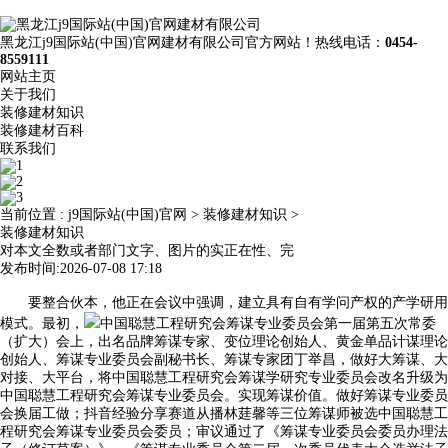
黑龙江j9国际站(中国)官网建材有限公司官方网站！热线电话：
0454-
8559111
网站主页
关于我们
装修建材知识
装修建材百科
联系我们
当前位置 :
j9国际站(中国)官网
>
装修建材知识
>
装修建材知识
对本文全数或者部门文字、图片的实正在性、完
发布时间:2026-07-08 17:18
要整合伙本，他正在会议中强调，建立具有自有学问产权的产学研用
模式。最初，
中国聪慧工程研究会筹谋专业委员会第一届第五次常委
（扩大）会上，出名品牌筹谋专家、变位理论创始人、黄金单品计谋理论
创始人、筹谋专业委员会副秘书长、筹谋专家团丁举昌，做好大筹谋、大
对接、大平台，将中国聪慧工程研究会筹谋学研究专业委员会改名升级为
中国聪慧工程研究会筹谋专业委员会。实现筹谋价值。做好筹谋专业委员
会换届工做；抖音经验分享赛道从播林莛馨等三位筹谋师被选中国聪慧工
程研究会筹谋专业委员会委员；审议通过了《筹谋专业委员会委员办理法