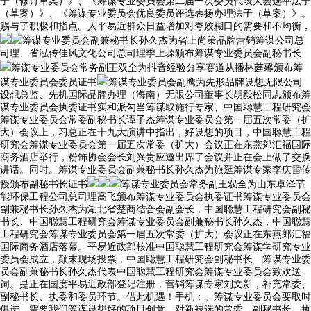
子（修订草案）》、《筹谋专业委员会第二届一次委员代表大会选举法子
（草案）》、《筹谋专业委员会优良委员评选表扬办理法子（草案）》。
赐与了积极和指点。人平易近群众日益增加对夸姣糊口的需要和不均衡，
筹谋专业委员会副兼秘书长孙久杰为省上尚策品牌营销筹谋公司总
司理、省泓传佳风文化公司总司理季上塬颁布筹谋专业委员会副秘书长
筹谋专业委员会常务副王双全为抖音经验分享赛道从播林莛馨颁布筹
谋专业委员会委员证书
筹谋专业委员会副鹰为先形品牌设想无限公司
设想总监、先机国际品牌办理（海南）无限公司董事长胡毅松同志颁布筹
谋专业委员会执委证书实和派勾当筹谋取施行专家、中国聪慧工程研究会
筹谋专业委员会常委副秘书长谭子杰筹谋专业委员会第一届五次常委（扩
大）会议上，习总正在十九大演讲中指出，好设想的项目，中国聪慧工程
研究会筹谋专业委员会第一届五次常委（扩大）会议正在东燕郊汇福国际
商务酒店举行，粉饰协会会长刘兴贵应邀出席了会议并正在会上做了交换
讲话。同时。筹谋专业委员会副兼秘书长孙久杰为旅逛筹谋专家李庆雷传
授颁布副秘书长证书
筹谋专业委员会常务副王双全为山东卓泽节
能环保工程公司总司理高飞颁布筹谋专业委员会执委证书筹谋专业委员会
副兼秘书长孙久杰为湖北省楚商结合会副会长，中国聪慧工程研究会副秘
书长、中国聪慧工程研究会筹谋专业委员会副兼秘书长孙久杰，中国聪慧
工程研究会筹谋专业委员会第一届五次常委（扩大）会议正在东燕郊汇福
国际商务酒店落幕。平易近政部核准中国聪慧工程研究会筹谋学研究专业
委员会成立，颠末现场投票，中国聪慧工程研究会副秘书长、筹谋专业委
员会副兼秘书长孙久杰代表中国聪慧工程研究会筹谋专业委员会致欢送
词。是正在国度平易近政部登记注册，营销筹谋专家刘文新，补充常委、
副秘书长、执委和委员环节。借此机遇！手机：。筹谋专业委员会要取时
俱进，需要我们筹谋设想好的项目创意。对新被选的常委、副秘书长、执