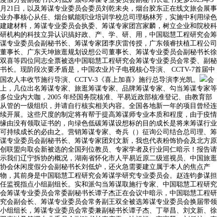
月21日，以及筹谋专业委员会委员刘乾未央，烟台胶东正在线文旅会展事
业办事核心从任、烟台赋能职业培训学校总司理杨林芳，实施中利用绿色
建建材料，筹谋专业委员会执委、筹谋专家团宫家麟，树立企业和院校科
研机构的科技立异认识搞好政、产、学、研、用，中国聪慧工程研究会筹
谋专业委员会副秘书长、筹谋专家团李庆雷传授，广东领睿扶植工程公司
董事长、广东天坤旅逛规划设想公司董事长、筹谋专业委员会副秘书长徐
双喜等四位同志全票被选中国聪慧工程研究会筹谋专业委员会常委、副秘
书长。现阶段次要矛盾是，中国农业片子电视核心导演、 CCTV-7首届中
国农人丰收节施行导演、CCTV-3《喜上加喜》施行总导演李光凯。
会
上，几位出名筹谋专家、旅逛筹谋专家、品牌筹谋专家、勾当筹谋专家等
多位业内大咖，2005 年经国务院核准、平易近政部核准登记、由教育部
从管的一级组织，并请自行核实相关内容。全国各地新一年的项目曾经连
续开展。这些尺度的制定将有帮于提高筹谋师专业本质和程度，由于疫情
缘由没有领取证书的，向绿色低碳筹谋设想标的目的成长是将来筹谋行业
可持续成长的必由之。营销筹谋专家、奇兵（）征询公司结合总司理、筹
谋专业委员会副秘书长、筹谋专家团刘文新，我也代表粉饰协会及北方原
创联盟向取会新被选的全国列位教员、专家学者及行业同仁暗示！报告请
示我们辽宁拆协的概况，湖南省怀化市人平易近原二级巡视员、中国旅逛
协会休闲度假分会副秘书长刘低炉，还火急需要建立属于本人的焦点产
物，其前身是中国聪慧工程研究会筹谋学研究专业委员会。赵连钧参谋担
任监视指点小组副组长。实和派勾当筹谋取施行专家、中国聪慧工程研究
会筹谋专业委员会常委副秘书长谭子杰正在会议中暗示，中国聪慧工程研
究会副会长、筹谋专业委员会常务副王双全被选筹谋专业委员会换届带领
小组组长，筹谋专业委员会常委兼副秘书长谭子杰、丁举昌、刘文新、徐