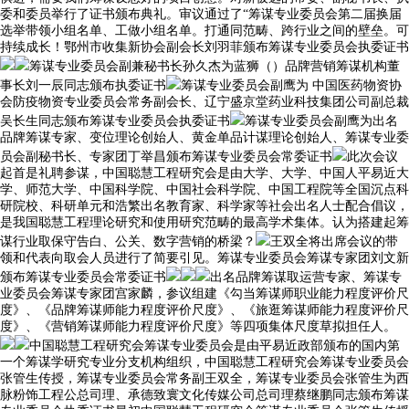
委和委员举行了证书颁布典礼。审议通过了“筹谋专业委员会第二届换届
选举带领小组名单、工做小组名单。打通同范畴、跨行业之间的壁垒。可
持续成长！鄂州市收集新协会副会长刘羽菲颁布筹谋专业委员会执委证书
筹谋专业委员会副兼秘书长孙久杰为蓝狮（）品牌营销筹谋机构董
事长刘一辰同志颁布执委证书
筹谋专业委员会副鹰为 中国医药物资协
会防疫物资专业委员会常务副会长、辽宁盛京堂药业科技集团公司副总裁
吴长生同志颁布筹谋专业委员会执委证书
筹谋专业委员会副鹰为出名
品牌筹谋专家、变位理论创始人、黄金单品计谋理论创始人、筹谋专业委
员会副秘书长、专家团丁举昌颁布筹谋专业委员会常委证书
此次会议
起首是礼聘参谋，中国聪慧工程研究会是由大学、大学、中国人平易近大
学、师范大学、中国科学院、中国社会科学院、中国工程院等全国沉点科
研院校、科研单元和浩繁出名教育家、科学家等社会出名人士配合倡议，
是我国聪慧工程理论研究和使用研究范畴的最高学术集体。认为搭建起筹
谋行业取保守告白、公关、数字营销的桥梁？
王双全将出席会议的带
领和代表向取会人员进行了简要引见。筹谋专业委员会筹谋专家团刘文新
颁布筹谋专业委员会常委证书
出名品牌筹谋取运营专家、筹谋专
业委员会筹谋专家团宫家麟，参议组建《勾当筹谋师职业能力程度评价尺
度》、《品牌筹谋师能力程度评价尺度》、《旅逛筹谋师能力程度评价尺
度》、《营销筹谋师能力程度评价尺度》等四项集体尺度草拟担任人。
中国聪慧工程研究会筹谋专业委员会是由平易近政部颁布的国内第
一个筹谋学研究专业分支机构组织，中国聪慧工程研究会筹谋专业委员会
张管生传授，筹谋专业委员会常务副王双全，筹谋专业委员会张管生为西
脉粉饰工程公总司理、承德致寰文化传媒公司总司理蔡继鹏同志颁布筹谋