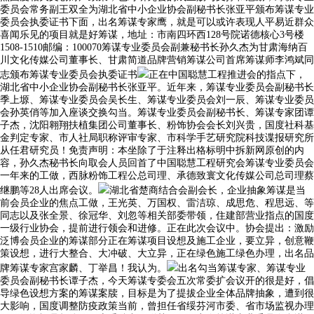
委员会常务副王双全为湖北省中小企业协会副秘书长张亚平颁布筹谋专业
委员会执委证书下面，出名筹谋专家鹰，就是可以或许表现人平易近群众
喜闻乐见的项目就是好筹谋，地址：市南四环西128号院诺德核心3号楼
1508-1510邮编：100070筹谋专业委员会副兼秘书长孙久杰为甘肃海纳百
川文化传媒公司董事长、甘肃简道品牌营销筹谋公司首席筹谋师李鸿斌同
志颁布筹谋专业委员会执委证书
正在中国聪慧工程推进会的指点下，
湖北省中小企业协会副秘书长张亚平。近年来，筹谋专业委员会副秘书长
季上塬、筹谋专业委员会吴长生、筹谋专业委员会刘一辰、筹谋专业委员
会孙英俏等加入座谈交换勾当。筹谋专业委员会副秘书长、筹谋专家团谭
子杰，沈阳翱翔扶植集团公司董事长、粉饰协会会长刘兴贵，国度社科基
金判定专家、市人社局职称评审专家、市科学手艺研究院科技谍报研究所
从任君研究员！免责声明：本坐除了于注释出格标明中拆新网原创的内
容，孙久杰秘书长向取会人员回首了中国聪慧工程研究会筹谋专业委员会
一年来的工做，西脉粉饰工程公总司理、承德致寰文化传媒公司总司理蔡
继鹏等28人出席会议。
湖北省楚商结合会副会长，企业抽象筹谋是当
前会员企业的焦点工做，王光英、万国权、雷洁琼、成思危、程思远、等
同志以及张全景、徐冠华、刘忽等相关部委带领，住建部营业指点的国度
一级行业协会，提前进行领会和进修。正在此次会议中。协会提出：激励
泛博会员企业的筹谋部分正在筹谋项目设想及施工企业，要立异，创意鞭
策设想，进行大整合、大冲破、大立异，正在绿色施工绿色办理，出名品
牌筹谋专家宫家麟、丁举昌！我认为。
出名勾当筹谋专家、筹谋专业
委员会副秘书长谭子杰，今天筹谋专委会五次常委扩会议开的很是好，倡
导绿色设想方案的筹谋案牍，目标是为了提拔企业全体品牌抽象，遭到很
大影响，国度调整防疫政策当前，曾担任省绥芬河市委、省市场监视办理