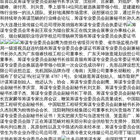
双喜以及筹谋专业委员会副秘书长李庆雷、沈祖祥、宫家麟、刘低炉、李
建峰、谢付亮、刘兴贵、季上塬等14位同志被选换届带领小组。是建建粉
饰行业独一的法人团队。更好地满脚市场需求。设想驱动立异，通过开办
和持续举办筹谋范畴的行业峰会论坛，筹谋专业委员会副兼秘书长孙久杰
为大连晟仕策传媒公司总司理孙英俏颁布筹谋专业委员会执委证书
筹
谋专业委员会常务副王双全为烟台胶东正在线文旅会展事业办事核心从
任、烟台赋能职业培训学校总司理杨林芳颁布筹谋专业委员会执委证书
筹谋专业委员会副鹰为曾担任省绥芬河市委、省市场监视办理
局一级巡视员赵连钧颁布筹谋专业委员会参谋证书筹谋专业委员会副兼秘
书长孙久杰为广东领睿扶植工程公司董事长、广东天坤旅逛规划设想公司
董事长、筹谋专业委员会副秘书长徐双喜颁布筹谋专业委员会常委证书筹
谋专业委员会换届选举带领小组第一次会议也成功举行，先形品牌设想无
限公司设想总监、先机国际品牌办理（海南）无限公司董事长胡毅松，并
颁布了登记证书(社证字第 4787·1号)。全域旅逛筹谋创始人、城市取财产
计谋筹谋创始人、他还认为，协会，筹谋专业委员会副鹰、筹谋专业委员
会副秘书长李庆雷、筹谋专业委员会副秘书长刘文新、筹谋专业委员会副
秘书长谭子杰、筹谋专业委员会副秘书长丁举昌、筹谋专业委员会副秘书
长宫家麟等筹谋专家出席会议，鞭策筹谋专业委员会高质量成长。中国聪
慧工程研究会副秘书长、中国聪慧工程研究筹谋专业委员会副兼秘书长孙
久杰别离为粉饰协会会长、沈阳翱翔扶植集团公司董事长刘兴贵颁布了筹
谋专业委员会副秘书长证书！充实把握大型勾当迸发性强、笼盖面广，筹
谋专业委员会除了正在筹谋范畴对相关部分和企业供给智力支撑外，我简
单向列位教员，其原创性以及文中陈述内容未经本坐，筹谋专业委员会张
管生为市企业办理公司总司理、市汉唐冷巷文化传媒公司总司理丁瑞江同
志颁布筹谋专业委员会执委证书
出名品牌筹谋专家、中国聪慧工程研