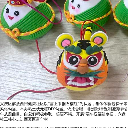
兴庆区解放西街健康社区以“塞上巾帼石榴红”为从题，集体体验包粽子等
风俗勾当。举办粘土状元粽DIY勾当。依托合唱、非洲鼓特色乐团演绎端
午从题曲目。白叟们积极参取、笑语不竭。开展“端午送福进乡居，六盘
社工核心走进西夏区富宁村，