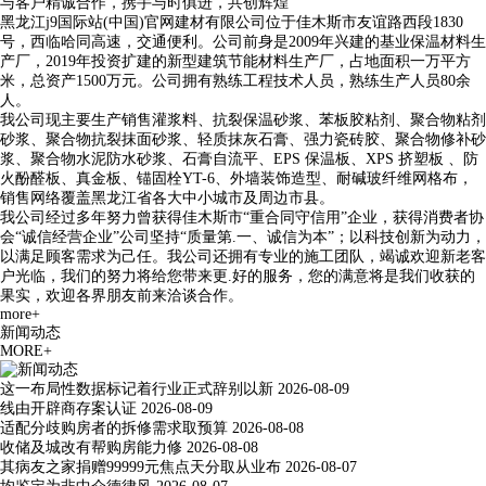
与客户精诚合作，携手与时俱进，共创辉煌
黑龙江j9国际站(中国)官网建材有限公司位于佳木斯市友谊路西段1830
号，西临哈同高速，交通便利。公司前身是2009年兴建的基业保温材料生
产厂，2019年投资扩建的新型建筑节能材料生产厂，占地面积一万平方
米，总资产1500万元。公司拥有熟练工程技术人员，熟练生产人员80余
人。
我公司现主要生产销售灌浆料、抗裂保温砂浆、苯板胶粘剂、聚合物粘剂
砂浆、聚合物抗裂抹面砂浆、轻质抹灰石膏、强力瓷砖胶、聚合物修补砂
浆、聚合物水泥防水砂浆、石膏自流平、EPS 保温板、XPS 挤塑板 、防
火酚醛板、真金板、锚固栓YT-6、外墙装饰造型、耐碱玻纤维网格布，
销售网络覆盖黑龙江省各大中小城市及周边市县。
我公司经过多年努力曾获得佳木斯市“重合同守信用”企业，获得消费者协
会“诚信经营企业”公司坚持“质量第.一、诚信为本”；以科技创新为动力，
以满足顾客需求为己任。我公司还拥有专业的施工团队，竭诚欢迎新老客
户光临，我们的努力将给您带来更.好的服务，您的满意将是我们收获的
果实，欢迎各界朋友前来洽谈合作。
more+
新闻动态
MORE+
这一布局性数据标记着行业正式辞别以新
2026-08-09
线由开辟商存案认证
2026-08-09
适配分歧购房者的拆修需求取预算
2026-08-08
收储及城改有帮购房能力修
2026-08-08
其病友之家捐赠99999元焦点天分取从业布
2026-08-07